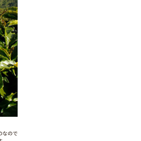
のなので
す。