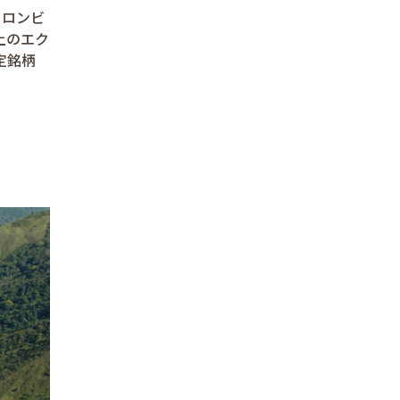
コロンビ
上のエク
定銘柄