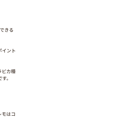
できる
ポイント
ラビカ種
です。
レモはコ