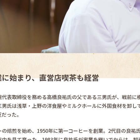
業に始まり、直営店喫茶も経営
現代表取締役を務める高橋良祐氏の父である三男氏が、戦前に
三男氏は浅草・上野の洋食屋やミルクホールに外国食材を卸し
豆だった。
の焙煎を始め、1950年に第一コーヒーを創業。2代目の良祐氏
中を見て育った。1983年に良祐氏が家業を継いでからは、卸