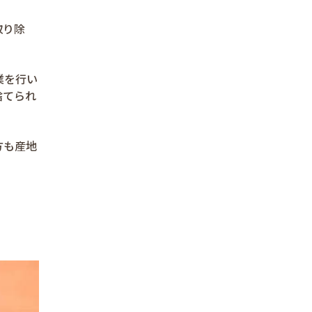
取り除
業を行い
捨てられ
方も産地