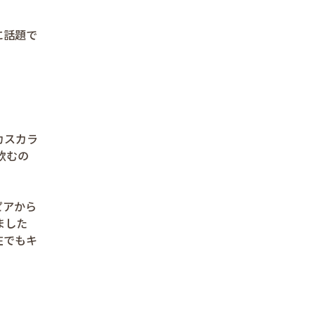
に話題で
カスカラ
飲むの
ピアから
ました
在でもキ